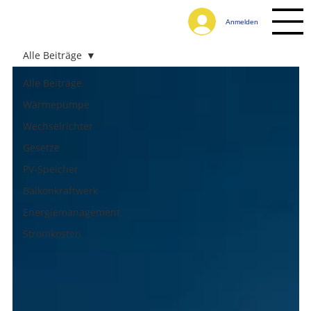
Anmelden
Alle Beiträge
Alle Beiträge
Wärmepumpe
Wechselrichter
Gesetze
PV-Speicher
Balkonkraftwerk
Energiemanagement
Stromkosten