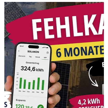
-
28. Mai
5 Min. Lesezeit
Balkonkraftwerk
4000W Balkonkraftwerk mit
Speicher: Jackery SolarVault 3
Pro im Praxistest
Jackery SolarVault 3 Pro im Praxistest: 2,52 kWh
Speicher, 4 MPP-Tracker, SmartMeter, Backup-
Steckdose und erweiterbar bis 45 kWh. Ehrliches Fazit.