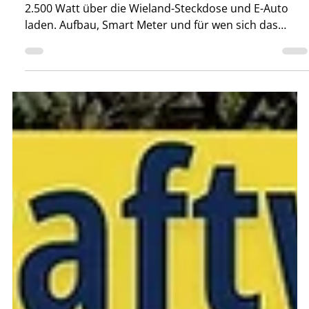
-
8. Juni
5 Min. Lesezeit
Balkonkraftwerk
Anker SOLIX Solarbank 4 Pro:
2.500 Watt aus dem
Balkonkraftwerk?
Anker Solarbank 4 Pro im Test: 5 kWh Speicher, bis
2.500 Watt über die Wieland-Steckdose und E-Auto
laden. Aufbau, Smart Meter und für wen sich das
lohnt.