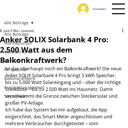
Anmelden
Alle Beiträge
8. Juni
5 Min. Lesezeit
Alle Beiträge
Anker SOLIX Solarbank 4 Pro:
Wärmepumpe
2.500 Watt aus dem
Wechselrichter
Balkonkraftwerk?
Gesetze
Ist das überhaupt noch ein Balkonkraftwerk? Die neue 
PV-Speicher
Anker SOLIX Solarbank 4 Pro bringt 5 kWh Speicher, 
Balkonkraftwerk
bis zu 5.000 Watt Solareingang und – über die richtige 
Energiemanagement
Steckdose – bis zu 2.500 Watt ins Hausnetz. Damit 
verschwimmt die Grenze zwischen Steckersolar und 
Stromkosten
großer PV-Anlage.
Ich habe das System bei mir aufgebaut, die App 
eingerichtet, das Smart Meter angeschlossen und 
mehrere Verbraucher durchgetestet – vom 