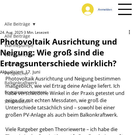
Anmelden
Alle Beiträge
24. Aug. 2025
3 Min. Lesezeit
Alle Beiträge
Photovoltaik Ausrichtung und
Wärmepumpe
Neigung: Wie groß sind die
Wechselrichter
Ertragsunterschiede wirklich?
Gesetze
Aktualisiert:
17. Juni
PV-Speicher
Photovoltaik Ausrichtung und Neigung bestimmen 
Balkonkraftwerk
maßgeblich, wie viel Ertrag deine Anlage liefert. Ich 
Energiemanagement
habe verschiedene Winkel in der Praxis getestet und 
zeige dir mit echten Messdaten, wie groß die 
Stromkosten
Unterschiede tatsächlich sind – sowohl bei einer 
großen PV-Anlage als auch beim Balkonkraftwerk.
Viele Ratgeber geben Theoriewerte – ich habe die 