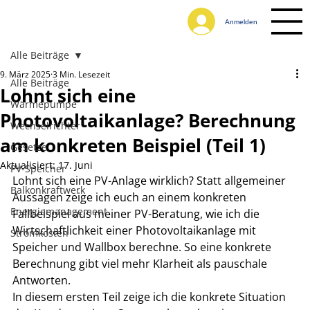
Anmelden
Alle Beiträge
9. März 2025
3 Min. Lesezeit
Alle Beiträge
Lohnt sich eine
Wärmepumpe
Photovoltaikanlage? Berechnung
Wechselrichter
am konkreten Beispiel (Teil 1)
Gesetze
Aktualisiert:
17. Juni
PV-Speicher
Lohnt sich eine PV-Anlage wirklich? Statt allgemeiner 
Balkonkraftwerk
Aussagen zeige ich euch an einem konkreten 
Energiemanagement
Fallbeispiel aus meiner PV-Beratung, wie ich die 
Wirtschaftlichkeit einer Photovoltaikanlage mit 
Stromkosten
Speicher und Wallbox berechne. So eine konkrete 
Berechnung gibt viel mehr Klarheit als pauschale 
Antworten.
In diesem ersten Teil zeige ich die konkrete Situation 