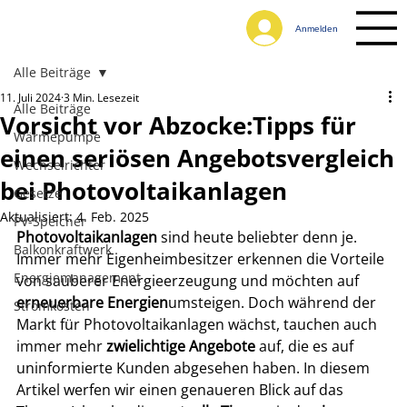
Anmelden
Alle Beiträge
11. Juli 2024
3 Min. Lesezeit
Alle Beiträge
Vorsicht vor Abzocke:Tipps für
Wärmepumpe
einen seriösen Angebotsvergleich
Wechselrichter
bei Photovoltaikanlagen
Gesetze
Aktualisiert:
4. Feb. 2025
PV-Speicher
Photovoltaikanlagen
 sind heute beliebter denn je. 
Balkonkraftwerk
Immer mehr Eigenheimbesitzer erkennen die Vorteile 
Energiemanagement
von sauberer Energieerzeugung und möchten auf 
erneuerbare Energien
umsteigen. Doch während der 
Stromkosten
Markt für Photovoltaikanlagen wächst, tauchen auch 
immer mehr 
zwielichtige Angebote
 auf, die es auf 
uninformierte Kunden abgesehen haben. In diesem 
Artikel werfen wir einen genaueren Blick auf das 