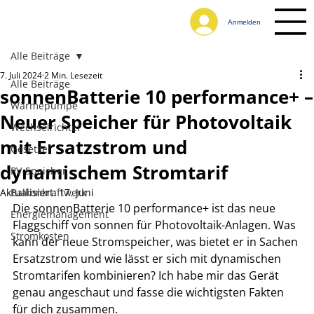
Anmelden
Alle Beiträge
7. Juli 2024
2 Min. Lesezeit
Alle Beiträge
sonnenBatterie 10 performance+ –
Wärmepumpe
Neuer Speicher für Photovoltaik
Wechselrichter
mit Ersatzstrom und
Gesetze
dynamischem Stromtarif
PV-Speicher
Aktualisiert:
Balkonkraftwerk
17. Juni
Die sonnenBatterie 10 performance+ ist das neue 
Energiemanagement
Flaggschiff von sonnen für Photovoltaik-Anlagen. Was 
Stromkosten
kann der neue Stromspeicher, was bietet er in Sachen 
Ersatzstrom und wie lässt er sich mit dynamischen 
Stromtarifen kombinieren? Ich habe mir das Gerät 
genau angeschaut und fasse die wichtigsten Fakten 
für dich zusammen.