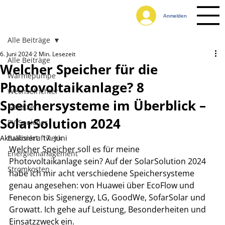
Anmelden
Alle Beiträge
6. Juni 2024
2 Min. Lesezeit
Alle Beiträge
Welcher Speicher für die
Wärmepumpe
Photovoltaikanlage? 8
Wechselrichter
Speichersysteme im Überblick –
Gesetze
SolarSolution 2024
PV-Speicher
Aktualisiert:
Balkonkraftwerk
17. Juni
Welcher Speicher soll es für meine 
Energiemanagement
Photovoltaikanlage sein? Auf der SolarSolution 2024 
Stromkosten
habe ich mir acht verschiedene Speichersysteme 
genau angesehen: von Huawei über EcoFlow und 
Fenecon bis Sigenergy, LG, GoodWe, SofarSolar und 
Growatt. Ich gehe auf Leistung, Besonderheiten und 
Einsatzzweck ein.