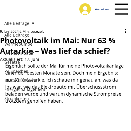
Anmelden
Alle Beiträge
9. Juni 2024
2 Min. Lesezeit
Alle Beiträge
Photovoltaik im Mai: Nur 63 %
Wärmepumpe
Autarkie – Was lief da schief?
Wechselrichter
Aktualisiert:
17. Juni
Gesetze
Eigentlich sollte der Mai für meine Photovoltaikanlage 
PV-Speicher
einer der besten Monate sein. Doch mein Ergebnis: 
nur 63 % Autarkie. Ich schaue mir genau an, was da 
Balkonkraftwerk
los war, wie das Elektroauto mit Überschussstrom 
Energiemanagement
beladen wurde und warum dynamische Strompreise 
Stromkosten
trotzdem geholfen haben.