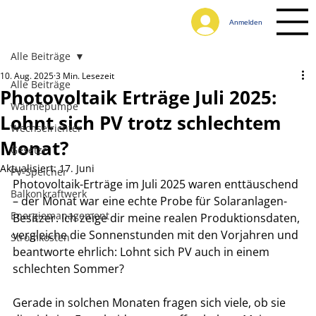
Anmelden
Alle Beiträge
10. Aug. 2025
3 Min. Lesezeit
Alle Beiträge
Photovoltaik Erträge Juli 2025:
Wärmepumpe
Lohnt sich PV trotz schlechtem
Wechselrichter
Monat?
Gesetze
Aktualisiert:
17. Juni
PV-Speicher
Photovoltaik-Erträge im Juli 2025 waren enttäuschend 
Balkonkraftwerk
– der Monat war eine echte Probe für Solaranlagen-
Energiemanagement
Besitzer. Ich zeige dir meine realen Produktionsdaten, 
vergleiche die Sonnenstunden mit den Vorjahren und 
Stromkosten
beantworte ehrlich: Lohnt sich PV auch in einem 
schlechten Sommer?
Gerade in solchen Monaten fragen sich viele, ob sie 