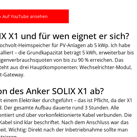
▶ Auf YouTube ansehen
X X1 und für wen eignet er sich?
Hochvolt-Heimspeicher für PV-Anlagen ab 5 kWp. Ich habe 
lliert – die Grundkapazität beträgt 5 kWh, erweiterbar bis 
Eigenverbrauchsquoten von bis zu 90 % erreichen. Das 
teht aus drei Hauptkomponenten: Wechselrichter-Modul, 
t-Gateway.
tion des Anker SOLIX X1 ab?
 einem Elektriker durchgeführt – das ist Pflicht, da der X1 
. Der gesamte Aufbau dauerte rund 3 Stunden. Alle 
ert und über vorkonfektionierte Kabel verbunden. Die 
 Kabel sind klar beschriftet. Nach dem Anschluss war das 
it. Wichtig: Direkt nach der Inbetriebnahme sollte man 
trieren.