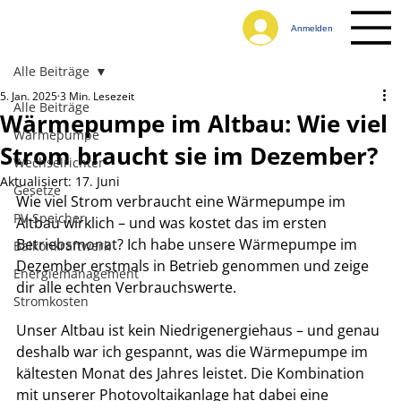
Anmelden
Alle Beiträge
5. Jan. 2025
3 Min. Lesezeit
Alle Beiträge
Wärmepumpe im Altbau: Wie viel
Wärmepumpe
Strom braucht sie im Dezember?
Wechselrichter
Aktualisiert:
17. Juni
Gesetze
Wie viel Strom verbraucht eine Wärmepumpe im 
PV-Speicher
Altbau wirklich – und was kostet das im ersten 
Betriebsmonat? Ich habe unsere Wärmepumpe im 
Balkonkraftwerk
Dezember erstmals in Betrieb genommen und zeige 
Energiemanagement
dir alle echten Verbrauchswerte.
Stromkosten
Unser Altbau ist kein Niedrigenergiehaus – und genau 
deshalb war ich gespannt, was die Wärmepumpe im 
kältesten Monat des Jahres leistet. Die Kombination 
mit unserer Photovoltaikanlage hat dabei eine 