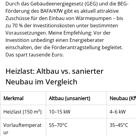
Durch das Gebäudeenergiegesetz (GEG) und die BEG-
Förderung des BAFA/KfW gibt es aktuell attraktive 
Zuschüsse für den Einbau von Wärmepumpen – bis 
zu 70 % der Investitionskosten unter bestimmten 
Voraussetzungen. Meine Empfehlung: Vor der 
Investition unbedingt einen Energieberater 
einschalten, der die Förderantragstellung begleitet. 
Das spart tausende Euro.
Heizlast: Altbau vs. sanierter 
Neubau im Vergleich
Merkmal
Altbau (unsaniert)
Neubau (Kf
Heizlast (150 m²)
10–15 kW
4–6 kW
Vorlauftemperat
55–70°C
35–45°C
ur