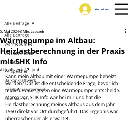
Anmelden
Alle Beiträge
5. Mai 2024
3 Min. Lesezeit
Alle Beiträge
Wärmepumpe im Altbau:
Wärmepumpe
Heizlastberechnung in der Praxis
Wechselrichter
mit SHK Info
Gesetze
Aktualisiert:
17. Juni
PV-Speicher
Kann mein Altbau mit einer Wärmepumpe beheizt 
Balkonkraftwerk
werden? Das ist die entscheidende Frage, bevor ich 
Energiemanagement
mich für oder gegen eine Wärmepumpe entscheide. 
Marco von SHK Info war bei mir und hat die 
Stromkosten
Heizlastberechnung meines Altbaus aus dem Jahr 
1960 direkt vor Ort durchgeführt. Das Ergebnis war 
überraschender als erwartet.