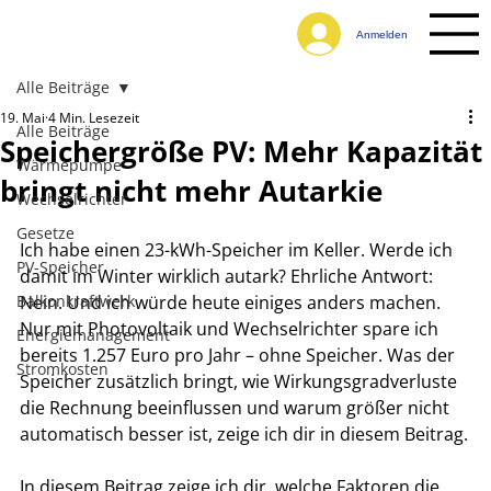
Anmelden
Alle Beiträge
19. Mai
4 Min. Lesezeit
Alle Beiträge
Speichergröße PV: Mehr Kapazität
Wärmepumpe
bringt nicht mehr Autarkie
Wechselrichter
Gesetze
Ich habe einen 23-kWh-Speicher im Keller. Werde ich 
PV-Speicher
damit im Winter wirklich autark? Ehrliche Antwort: 
Balkonkraftwerk
Nein. Und ich würde heute einiges anders machen. 
Nur mit Photovoltaik und Wechselrichter spare ich 
Energiemanagement
bereits 1.257 Euro pro Jahr – ohne Speicher. Was der 
Stromkosten
Speicher zusätzlich bringt, wie Wirkungsgradverluste 
die Rechnung beeinflussen und warum größer nicht 
automatisch besser ist, zeige ich dir in diesem Beitrag.
In diesem Beitrag zeige ich dir, welche Faktoren die 