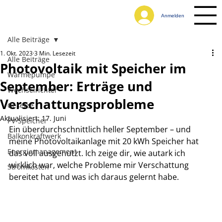
Anmelden
Alle Beiträge
1. Okt. 2023
3 Min. Lesezeit
Alle Beiträge
Photovoltaik mit Speicher im
Wärmepumpe
September: Erträge und
Wechselrichter
Verschattungsprobleme
Gesetze
Aktualisiert:
17. Juni
PV-Speicher
Ein überdurchschnittlich heller September – und 
Balkonkraftwerk
meine Photovoltaikanlage mit 20 kWh Speicher hat 
Energiemanagement
das voll ausgenutzt. Ich zeige dir, wie autark ich 
wirklich war, welche Probleme mir Verschattung 
Stromkosten
bereitet hat und was ich daraus gelernt habe.