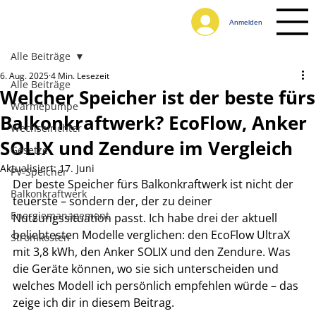
Anmelden
Alle Beiträge
6. Aug. 2025
4 Min. Lesezeit
Alle Beiträge
Welcher Speicher ist der beste fürs
Wärmepumpe
Balkonkraftwerk? EcoFlow, Anker
Wechselrichter
SOLIX und Zendure im Vergleich
Gesetze
Aktualisiert:
17. Juni
PV-Speicher
Der beste Speicher fürs Balkonkraftwerk ist nicht der 
Balkonkraftwerk
teuerste – sondern der, der zu deiner 
Energiemanagement
Nutzungssituation passt. Ich habe drei der aktuell 
beliebtesten Modelle verglichen: den EcoFlow UltraX 
Stromkosten
mit 3,8 kWh, den Anker SOLIX und den Zendure. Was 
die Geräte können, wo sie sich unterscheiden und 
welches Modell ich persönlich empfehlen würde – das 
zeige ich dir in diesem Beitrag.