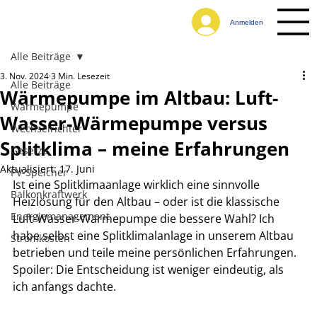
Anmelden
Alle Beiträge
3. Nov. 2024
3 Min. Lesezeit
Alle Beiträge
Wärmepumpe im Altbau: Luft-
Wärmepumpe
Wasser-Wärmepumpe versus
Wechselrichter
Splitklima – meine Erfahrungen
Gesetze
Aktualisiert:
17. Juni
PV-Speicher
Ist eine Splitklimaanlage wirklich eine sinnvolle 
Balkonkraftwerk
Heizlösung für den Altbau – oder ist die klassische 
Energiemanagement
Luft-Wasser-Wärmepumpe die bessere Wahl? Ich 
habe selbst eine Splitklimalanlage in unserem Altbau 
Stromkosten
betrieben und teile meine persönlichen Erfahrungen. 
Spoiler: Die Entscheidung ist weniger eindeutig, als 
ich anfangs dachte.